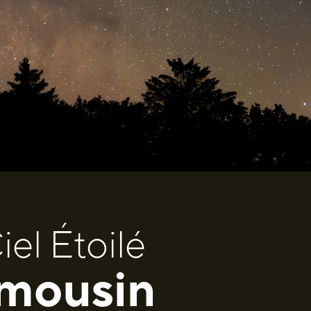
el Étoilé
imousin