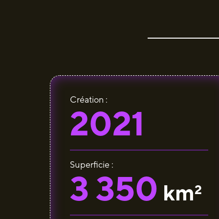
Création :
2021
Superficie :
3 350
km
2